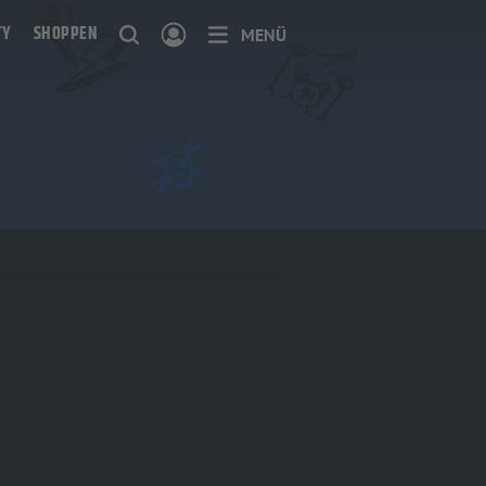
TY
SHOPPEN
MENÜ