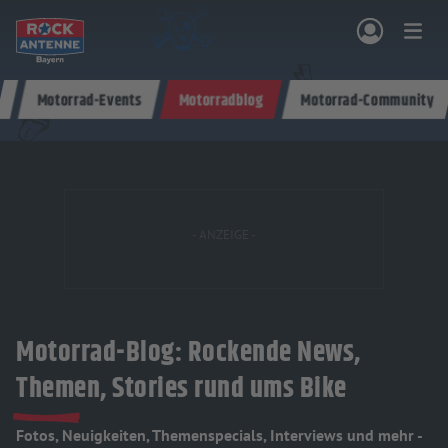
Zum Hauptinhalt springen
Motorrad-Events
Motorradblog
Motorrad-Community
NG & PROGRAMM
AKTIONEN & KONZERTE
MUSIK
ROCKCOMMUNITY
SHOPPEN
Motorrad-Blog: Rockende News,
Themen, Stories rund ums Bike
Fotos, Neuigkeiten, Themenspecials, Interviews und mehr -