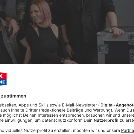
1
/
16