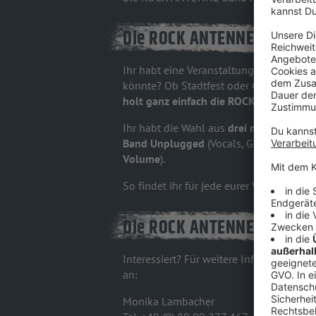
Die ROCK ANTENNE Band roc
Ihr habt eine Veranstaltung in Planung,
könnte? Ob Stadtfest oder Geburtstagspa
holt ganz einfach die ROCK ANTENNE 
Ihr habt die Wahl aus
drei möglichen B
Band Unplugged
(Vocals, Guitar, Bass, 
Volume
).
So findet ihr für jede eurer Veranstal
Die ROCK ANTENNE BAND für
Interessiert? Für weitere Infos, Bookin
an:
Monika Lambacher