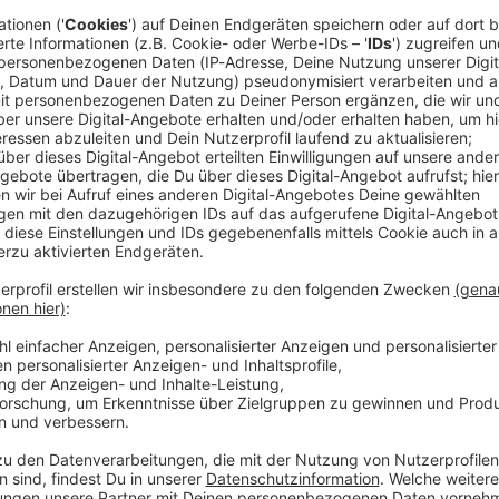
Audioti
 Veranstaltung buchen
d live on stage
e - das ist die ROCK ANTENNE Band
sitzen und keine Tanzfläche leer:
Der beste Rock
NTENNE Band!
uipment, Spielfreude und Handwerk in Perfektion
E Band
aus. Unser Frontröhrenpaar bringt gesanglich
n hat - von AC/DC bis ZZ Top, von Guns N' Roses bis
ten der Rockmusik
- von Classic bis Hard Rock, von
Die R
eten, was das Publikum sich wünscht.
von:
nt und bietet euch den besten Rock nonstop - LIVE!