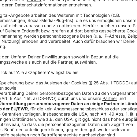
kt auch eure Party
 die dringend noch die richtige Portion ROCK gebrauchen
rty, Festival oder Firmenevent -
wenn's rocken soll,
Band
zu euch!
esetzungen
-
Duo
(Vocals & Guitar), die
ROCK ANTENNE
Percussion Drumset) oder die gesamte Truppe (
Full
tungen den passenden Sound!
 eure Veranstaltung buchen
g & Kontakt wendet euch ganz einfach & unverbindlich