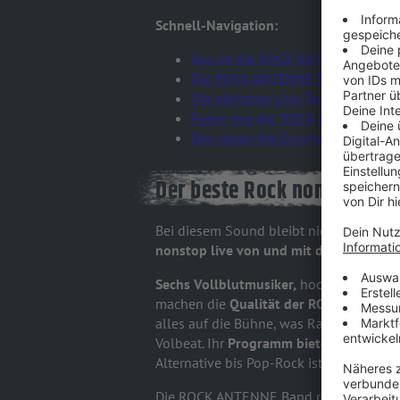
Schnell-Navigation:
Das ist die ROCK ANTENNE Band
Die ROCK ANTENNE Band für eure
Die nächsten Live-Termine
Fotos von der ROCK ANTENNE Ban
Das sagen die Zuschauer
Der beste Rock nonstop liv
Bei diesem Sound bleibt niemand lange 
nonstop live von und mit der ROCK A
Sechs Vollblutmusiker,
hochwertiges Eq
machen die
Qualität der ROCK ANTENN
alles auf die Bühne, was Rang und Name
Volbeat. Ihr
Programm bietet alle Facet
Alternative bis Pop-Rock ist alles vertr
Die ROCK ANTENNE Band rockt jedes Eve