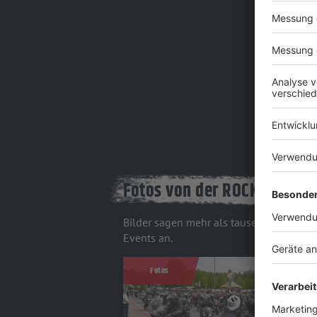
Fotos von der ROCK ANTENN
Bilder sagen mehr als tausend Worte. 😉
Events an.
Fotos