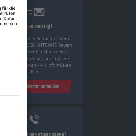
Keep on rocking!
Verpass' nichts mehr mit unserem
ostenlosen ROCK ANTENNE Bayern
Rock-Newsletter. Ob Musiknews,
Interviews, Quizspaß oder unsere
euesten Aktionen - wir informieren
dich.
Zum Newsletter anmelden
Du möchtest uns etwas sagen?