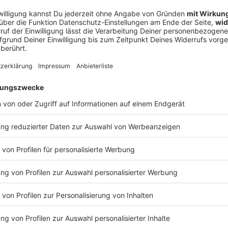
rradtour
k
enmeisterschaft / Backstage München
ir Night / Bürgerzentrum Burgkirchen
g
n