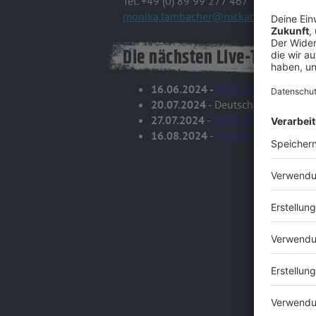
Tel. +49 (0) 89 99 277 467
monika.lambacher@rockantenne.de
Die nächsten Live-Termine
16.06.2024 -
ROCK ANTENNE Moto
20.07.2024
- Deutsche Luftgitarr
27.07.2024
-
ROCK ANTENNE Open A
16.08.2024
-
Stadtstrand Mainbur