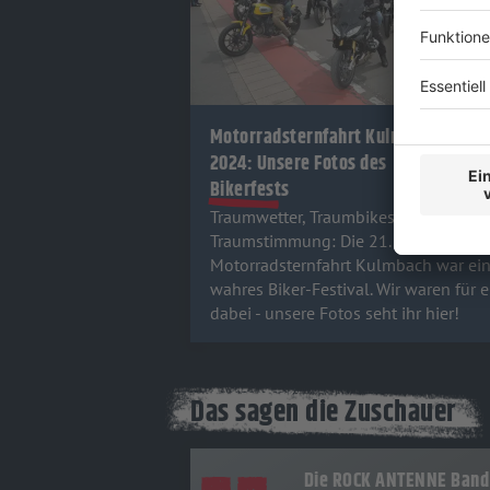
Motorradsternfahrt Kulmbach
2024: Unsere Fotos des
Bikerfests
Traumwetter, Traumbikes,
Traumstimmung: Die 21.
Motorradsternfahrt Kulmbach war ei
wahres Biker-Festival. Wir waren für 
dabei - unsere Fotos seht ihr hier!
Das sagen die Zuschauer
Die ROCK ANTENNE Band 