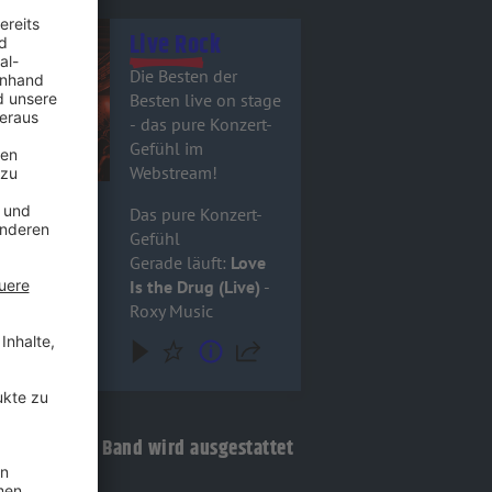
tel - Live Rock
Live Rock
Die Besten der
Besten live on stage
- das pure Konzert-
Gefühl im
Webstream!
Das pure Konzert-
Gefühl
Gerade läuft:
Love
Is the Drug (Live)
-
Roxy Music
OCK ANTENNE Band wird ausgestattet