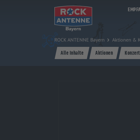
Zum Hauptinhalt springen
EMPF
ROCK ANTENNE Bayern
Aktionen & 
Alle Inhalte
Aktionen
Konzert