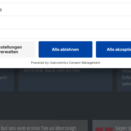
ROCK ANTENNE Band live: Fotos
Die
von der Classic Rock Night 2024
Moto
RIDE
Zum 30. Geburtstag der MOTORRADWELT
Bodensee gab es 2024 die CLASSIC ROCK
Heiß
NIGHT - unsere Fotos von der ROCK
Tem
ANTENNE Band seht ihr hier.
n
Moto
euch
Erfo
seht
hat uns vom ersten Ton an überzeugt.
Super Q