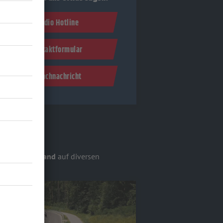
Studio Hotline
Kontaktformular
Sprachnachricht
OCK ANTENNE Band
auf diversen
otos