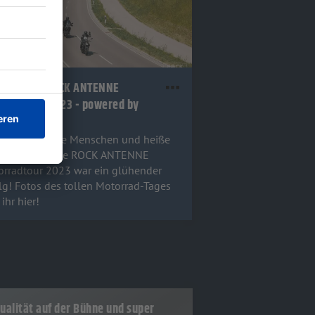
 Fotos der ROCK ANTENNE
rradtour 2023 - powered by
 ONline!
e Bikes, heiße Menschen und heiße
peraturen - die ROCK ANTENNE
rradtour 2023 war ein glühender
lg! Fotos des tollen Motorrad-Tages
 ihr hier!
ualität auf der Bühne und super