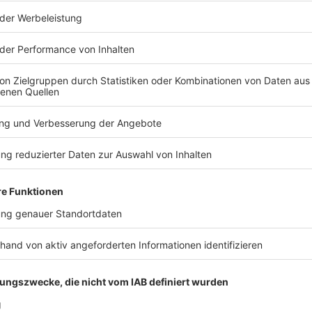
E Band live on stage
 Seht euch hier
Fotos von verschiedenen Auftritten unserer R
Fotos
F