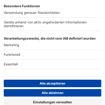
Evanescence -
Sanctuary
Diese Woche unsere Empfehlung aus der ROCK
ANTENNE Bayern Musikredaktion: Evanescence -
Sanctuary
Album der Woche
Shinedown -
Ei8Ht
Diese Woche unsere Empfehlung aus der ROCK
ANTENNE Bayern Musikredaktion: Shinedown -
Ei8Ht
!
ROCK ANTENNE Bayern