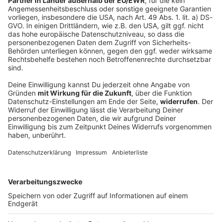
Muse -
The Wow! Signal
Diese Woche unsere Empfehlung aus der ROCK
ANTENNE Bayern Musikredaktion: Muse -
The Wow!
Signal
Album der Woche