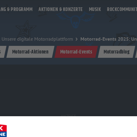
ANG & PROGRAMM
AKTIONEN & KONZERTE
MUSIK
ROCKCOMMUNI
 Unsere digitale Motorradplattform
Motorrad-Events 2025: Un
s
Motorrad-Aktionen
Motorrad-Events
Motorradblog