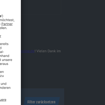
 gesammelt.
an
info@rideonline.de
! Vielen Dank im
Filter zurücksetzen