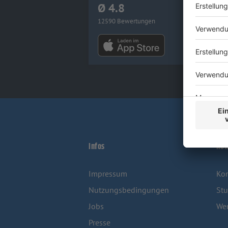
Ø 4.8
12590 Bewertungen
Infos
Kon
Impressum
Kon
Nutzungsbedingungen
Stu
Jobs
We
Presse