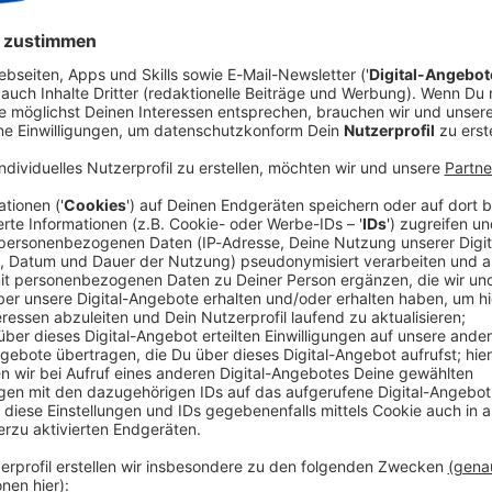
 Unser RIDE ONline Eventkalender
n im Motorradjahr 2025? Eine Übersicht haben wir hier für euch
dingt auf die Liste muss - schreibt uns ganz einfach eine E-Mail 
Ort