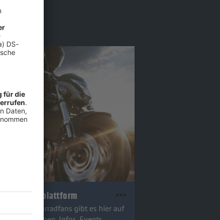
ale Motorradplattform
ockende Motorradfans gibt es hier auf
ttform Aktionen, Infos, Events,