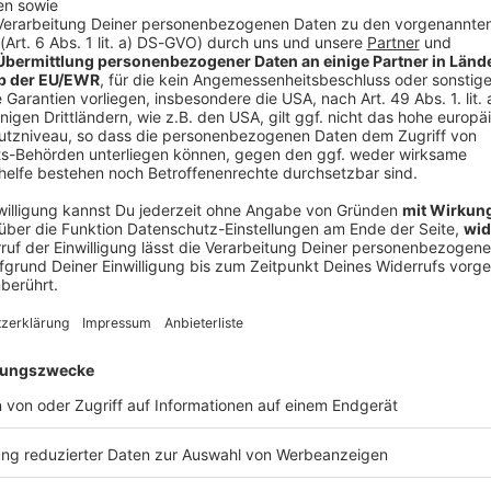
nd Durchklicken:
er Rock
ROCK ANTENNE Biker Rock
am gibts die besten Rock-
s für Motorradfahrer und
ans.
-Songs für PS-Fans
de läuft:
I love it loud
- Kiss
Radio-App für Android
RIDE ONline: Unsere digit
Ride on - RIDE ONline! Für r
unserer digitalen Motorradpla