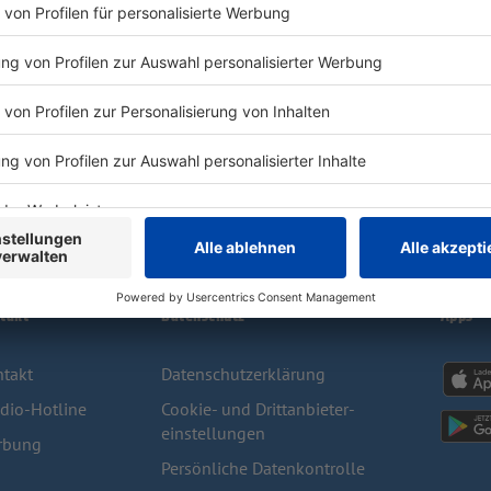
Ø 4.7
Podcast und mehr.
21441 Bewertungen
takt
Datenschutz
Apps
takt
Datenschutzerklärung
dio-Hotline
Cookie- und Drittanbieter-
einstellungen
rbung
Persönliche Datenkontrolle