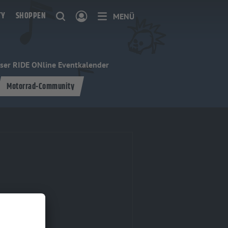
TY
SHOPPEN
MENÜ
ser RIDE ONline Eventkalender
Motorrad-Community