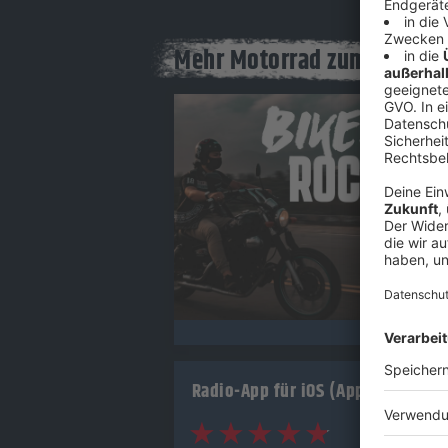
Mehr Motorrad zum Hören u
Audiotitel - Biker Rock
Bik
Im 
Stre
Song
PS-F
Rock
Gera
Radio-App für iOS (Apple)