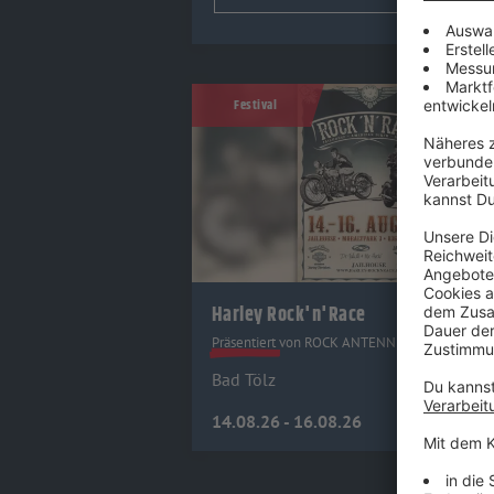
Beginnen Sie zu tippen, um Künstler vorzusch
Festival
Harley Rock'n'Race
Präsentiert von ROCK ANTENNE Bayern
Bad Tölz
14.08.26 - 16.08.26