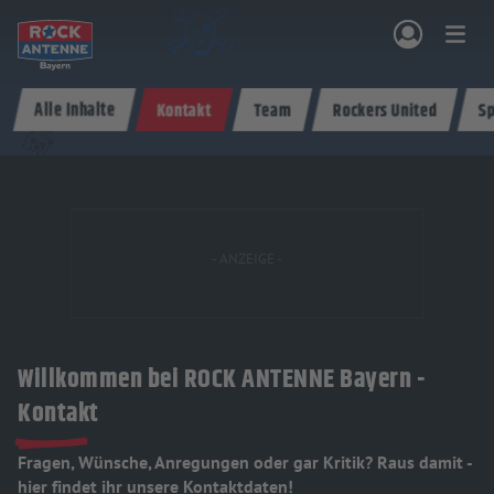
Zum Hauptinhalt springen
Alle Inhalte
Kontakt
Team
Rockers United
Sp
NG & PROGRAMM
AKTIONEN & KONZERTE
MUSIK
ROCKCOMMUNITY
SHOPPEN
Willkommen bei ROCK ANTENNE Bayern -
Kontakt
Fragen, Wünsche, Anregungen oder gar Kritik? Raus damit -
hier findet ihr unsere Kontaktdaten!