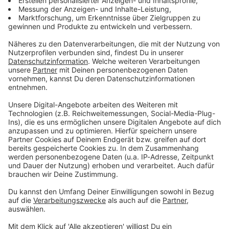
Telefonnummern
Information:
089 - 99 277 0
Studio-Hotline:
08000 - 80 4000
(gebührenfrei)
Verkehrs-Hotline:
08000 - 80 9000 (gebührenfrei)
Fax:
089 - 99 277 455
Studio-Hotline aus dem Ausland:
+49 1805 - 442 999
(kostenpflichtig, abhängig vom
Telefonprovider im jeweiligen Land)