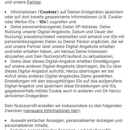
Mit dem Absenden des Formulars nimmst du unsere
Datenschutzerklärung
zur Kenntnis.
Weiter
Postanschrift
ROCK ANTENNE
Münchener Straße 101c
85737 Ismaning