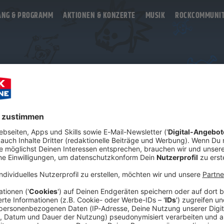
ANG & PROGRAMM
AKTIONEN & KONZERTE
MUSIK
ROCKCOMMUNI
Februar
April
Juni
August