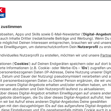
Bewerten:
Teilen:
kt Bayerns Radionachwuchs!
rs servieren euch immer Mittwochs von 22 Uhr bis Mitternacht