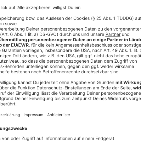
 24.00 UHR
:
Der deutsche Radionachwuchs rockt auf ROCK
tsche Radionachwuchs mit aktuellen Themen,
schem Sound. Hinter der Young Stars-Sendung steckt die
ngebot der Mediaschool Bayern. Wir freuen uns, das
rten, kreativen jungen Radiomachern zu verstärken!
n, aber Achtung - diese Sendung ist jung und laut!
STREAM:
ROCK ANTENNE Bayern