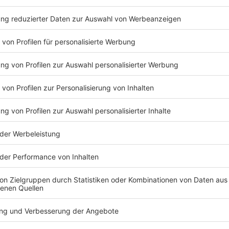
Der beste Rock nonstop!
k
Der beste Rock nonstop!
Gerade läuft:
Evolution
- Nothing But Thieves
n
Young & Home Stars
Die nächste Generation der Rockstars - aus der
Heimat und der Welt!
Gerade läuft:
This fffire
- Franz Ferdinand