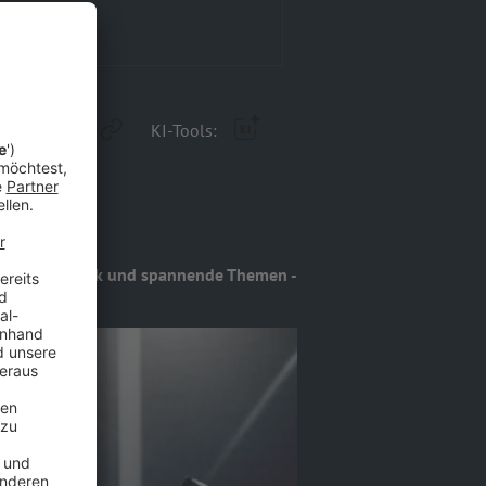
KI-Tools:
 frischen Rock und spannende Themen -