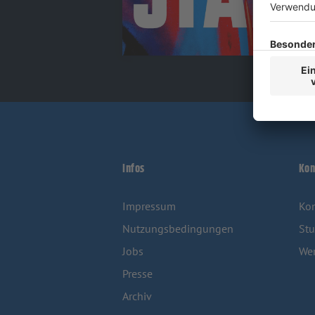
Infos
Kon
Impressum
Kon
Nutzungsbedingungen
Stu
Jobs
We
Presse
Archiv