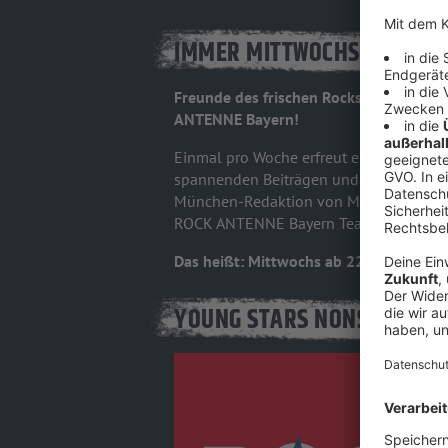
IMMER MITTWOCHS, 22.00 -
Freunde des frischen Rocks, aufgepasst
ANTENNE Bayern!
Einmal pro Woche erfreut euch der deu
spannenden Beiträgen und natürlich fri
München-Redaktion von M94.5 - einem A
ROCK ANTENNE Bayern Team mit engagie
Das heißt: Mittwochs ab 22 Uhr Radio a
YOUNG STARS NONSTOP IM 
Audiotitel - ROCK ANTENNE Bayern