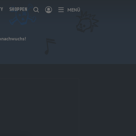
TY
SHOPPEN
MENÜ
ionachwuchs!