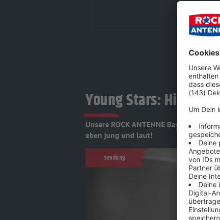
Young Stars: Hier roc
Unsere ROCK ANTENNE Bayern Young Sta
eben jung und laut!
Sendung