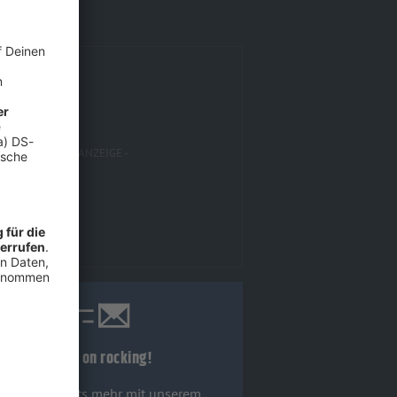
Keep on rocking!
Verpass' nichts mehr mit unserem