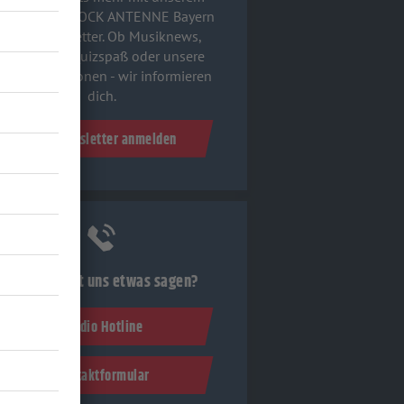
ostenlosen ROCK ANTENNE Bayern
Rock-Newsletter. Ob Musiknews,
Interviews, Quizspaß oder unsere
euesten Aktionen - wir informieren
dich.
Zum Newsletter anmelden
Du möchtest uns etwas sagen?
Studio Hotline
Kontaktformular