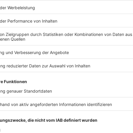
w hat 2022 schon ihren 20. Geburtstag gefeiert!
Krass, dass T
s übrig, als zu gratulieren
- einige Videobotschaften seht ihr hier. 
Wir benötigen deine
W
e
Zustimmung, um Inhalte
Z
von Facebook
v
anzuzeigen.
a
Wir verwenden einen Service eines
W
Drittanbieters, um externe Inhalte
Dr
einzubetten. Dieser Service kann
ei
Daten zu deinen Aktivitäten
Da