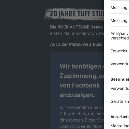
20 JAHRE TUFF STUFF!
Die ROCK ANTENNE Heavy Metal Kultsho
ersten Mal am Mikrofon stand... :-)
Auch der Metal-Welt blieb nichts andere
Wir benötigen deine
Zustimmung, um Inhalt
von Facebook
anzuzeigen.
Wir verwenden einen Service eines
Drittanbieters, um externe Inhalte
einzubetten. Dieser Service kann
Daten zu deinen Aktivitäten