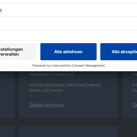
sammeln. Bitte lese dir die Details
sa
durch und stimme der Nutzung des
d
Service zu, um diese Inhalte
Se
anzuzeigen.
a
Akzeptieren & Inhalt anzeigen
Facebook Social Plugins
F
Verarbeitendes Unternehmen
Ve
Meta Platforms Ireland Ltd.
Me
4 Grand Canal Square, Grand Canal Harbour,
4 
Dublin, D02, Ireland
Du
Details anzeigen
De