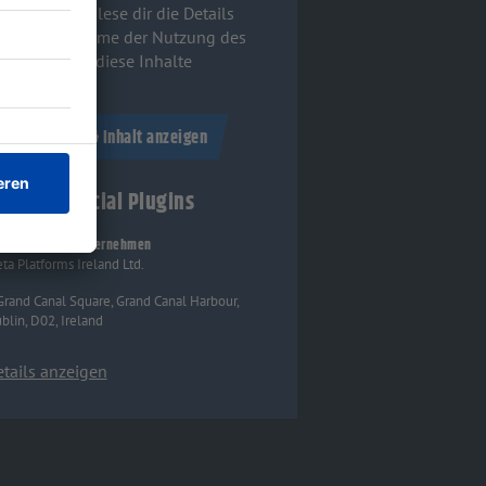
mmeln. Bitte lese dir die Details
urch und stimme der Nutzung des
rvice zu, um diese Inhalte
nzuzeigen.
Akzeptieren & Inhalt anzeigen
acebook Social Plugins
rarbeitendes Unternehmen
ta Platforms Ireland Ltd.
Grand Canal Square, Grand Canal Harbour,
blin, D02, Ireland
tails anzeigen