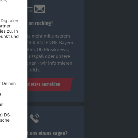
Keep on rocking!
Verpass' nichts mehr mit unserem
ostenlosen ROCK ANTENNE Bayern
Rock-Newsletter. Ob Musiknews,
Interviews, Quizspaß oder unsere
euesten Aktionen - wir informieren
dich.
Zum Newsletter anmelden
Du möchtest uns etwas sagen?