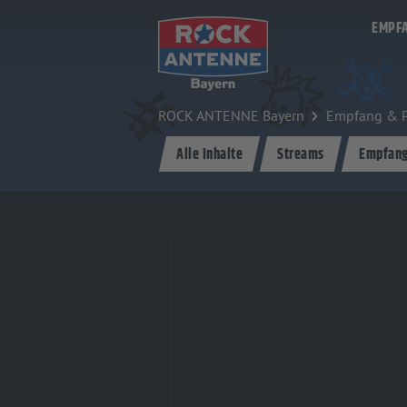
Zum Hauptinhalt springen
EMPF
ROCK ANTENNE Bayern
Empfang & 
Alle Inhalte
Streams
Empfan