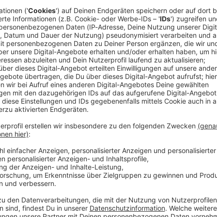
powe
1.00 UHR
tuff,
die größte Heavy Metal Radioshow Deutschlands,
tag ab 23 Uhr stellt
Thomas "Metal" Moser
Neues aus
 - aber die Klassiker dürfen natürlich auch nicht
gendwas vom LKW. Übrigens - was aktuell vom LKW ins
der Metalmoser immer vor der Sendung auf der
Tuff Stuff-
;-)
rash, Black, Screamo, Djent oder Progressive - hier
n!
Mettla!
Tuff Stuff - Die Heavy Metal Kultshow
nur auf ROCK ANTENNE!
rklin & dem Rock N Roll Train
rklin
bringt mit dem
Rock N Roll Train
echtes Rock-
der
legendären AC/DC „Black Ice“-Tour
rollt der Rock N