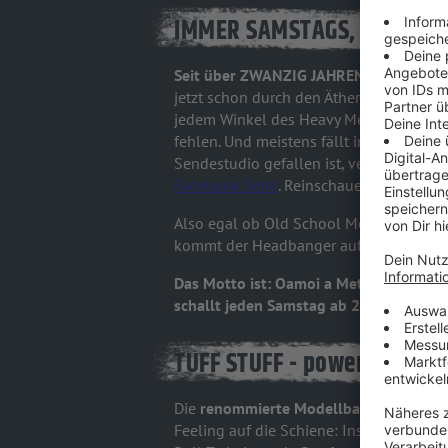
IMMER SAMSTAGS, 23.00 - 0
Seit über ZWANZIG JAHREN lärmt Tuff S
jetzt schon durch den Äther! Jeden Sams
jedem Winkel des Heavy Metal Kosmos vor
fehlen. Und meistens fällt irgendwo ir
Sendestudio gefallen ist, verrät euch 
Facebook Seite
. Reinschauen lohnt sich! 
Also egal ob Old School Metal, Speed, Th
kommt der Headbanger auf seine Koste
Das Motto ist: Oamoi a Mettla, imma a 
schallt jeden Samstag ab 23.00 Uhr - 
TUFF STUFF - powered by Mä
Die
renommierte Modellbahn-Marke Mä
Feeling auf die Schiene: Inspiriert von 