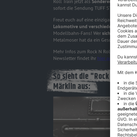
Roll Train jetzt als
Sonderedition
durch 
sofort die Sendung TUFF STUFF auf 
Freut euch auf eine einzigartige Verbi
Lokomotive und verschiedenen Waggon
Modellbahn-Fans! Wer
sich selbst übe
Metalmoser hat da ein Geschenk für euch
Mehr Infos zum Rock N Roll Train, alle
Newsletter findet ihr
hier auf der Märkl
So sieht die "Rock N Roll 
Märklin aus: