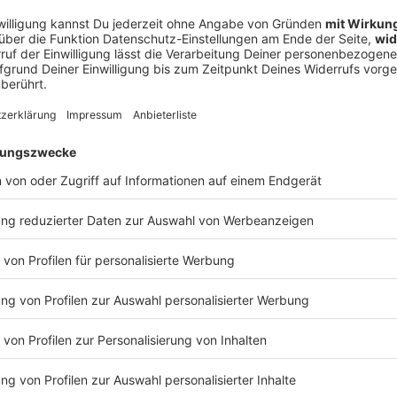
Fo
1
/
7