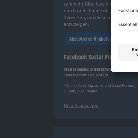
sammeln. Bitte lese dir die Details
durch und stimme der Nutzung des
Service zu, um diese Inhalte
anzuzeigen.
Akzeptieren & Inhalt anzeigen
Facebook Social Plugins
Verarbeitendes Unternehmen
Meta Platforms Ireland Ltd.
4 Grand Canal Square, Grand Canal Harbour,
Dublin, D02, Ireland
Details anzeigen