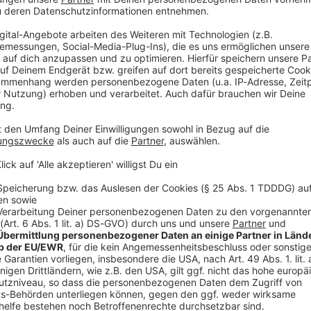
die Welt der Modelleisenbahnen – und sponsert ab
ROCK ANTENNE!
ndung aus Heavy Metal und Modellbau, mit der
exklusiven
s im AC/DC-Design.
Ein Muss für alle Rock- und
rzeugen möchte:
Haltet Augen und Ohren offen, der
... 😉
k
n Produkten der Serie und den Märklin AC/DC
in-Website
.
n
Train" AC/DC Modelleisenbahn von