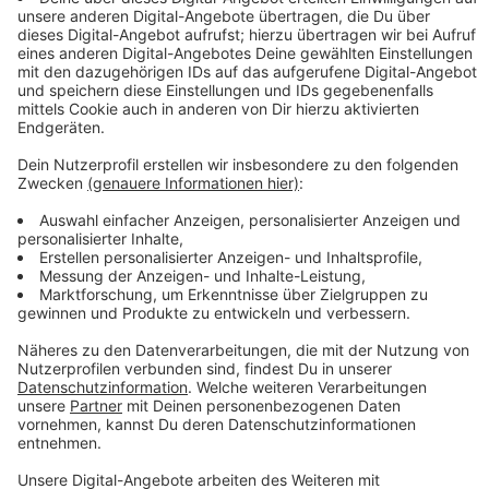
Uhr
Und das ist nicht nur für unseren Football-Superfan David
ein echtes Highlight! :-)
Am Sonntag, den 09.02. um
23.00 Uhr
gehts los, zunächst mit Vorberichterstattung und
ab
Kickoff um 00:30 Uhr
bis zum Spielende mit allen
Touchdowns, Emotionen und der Extra-Portion feinstem
amerikanischem Rocksound.
Des Super Bowl an sich ist
schon ein Spektakel - aber dieses Jahr schreiben wir
gemeinsam Radiogeschichte!
Ihr könnt euch
von überall dazuschalten
, über unsere
ROCK
ANTENNE App
oder per
SmartSpeaker
genauso wie über
klassische Empfangswege
. Ob alleine von der Couch oder
von eurer ganz eigenen Super Bowl Party - lasst uns
teilhaben und zeigt uns auch gerne eure Beiträge für unser
Mega Super Bowl Radio Event!
Schickt uns
Sprachnachrichten per App oder E-Mails
ins Studio, postet
und markiert uns bei
Social Media
auf
Instagram, Facebook
oder TikTok
- wir freuen uns auf ein
rockendes
Super Bowl Fest im Radio
und darüber hinaus.