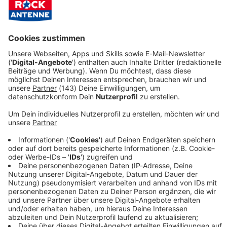
Radio-App für iOS (Apple)
Ø 4.8
12610 Bewertungen
Radio-App für Android
Ø 4.7
21484 Bewertungen
Der Super Bowl live im Radio am 09.02. ab 23