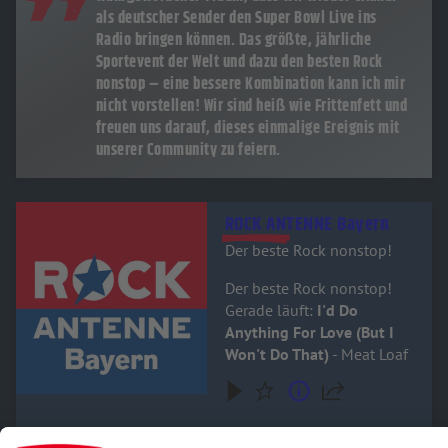
als deutscher Sender den Super Bowl Live ins
Radio bringen können. Das größte, jährliche
Sportevent der Welt und dazu den besten Rock
nonstop – eine bessere Kombination kann ich mir
nicht vorstellen! Wir sind heiß wie Frittenfett und
freuen uns darauf, dieses einmalige Ereignis mit
unserer Community zu feiern.
Audiotitel - ROCK ANTENNE Bayern
ROCK ANTENNE Bayern
Der beste Rock nonstop!
Der beste Rock nonstop!
Gerade läuft:
I'd Do
Anything For Love (But I
Won't Do That)
- Meat Loaf