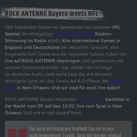
ROCK ANTENNE Bayern meets NFL
Seit September haben wir gemeinsam bei unserem
NFL
Spezial
die einzigartige
American Football
Stadion-
Stimmung im Radio
erlebt.
Alle International Games in
England und Deutschland
der aktuellen Spielzeit, also
insgesamt fünf Spiele aus der regulären Saison, haben wir
live auf ROCK ANTENNE übertragen
und gemeinsam mit
unserer Community erlebt - das zweite Jahr in Folge
im deutsche Radio. Jetzt steht bald das mit Abstand
wichtigste Spiel an: das Finale der K.O.-Phase, der
Super
Bowl
in New Orleans. Und wir sind für euch live dabei!
ROCK ANTENNE Bayern Moderator
David Loebe
berichtet in
der Nacht vom 09. auf den 10.02. live vom Spiel in New
Orleans
. Und wie er sich darauf freut:
Für mich als Hardcore Football Fan ist es ein
wahrgewordener Traum, dass wir wieder einmal