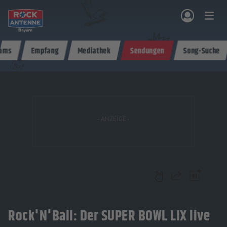
Zum Hauptinhalt springen
eams
Empfang
Mediathek
Sendungen
Song-Suche
NG & PROGRAMM
AKTIONEN & KONZERTE
MUSIK
ROCKCOMMUNITY
SHOPPEN
Teilen
Rock'N'Ball: Der SUPER BOWL LIX live