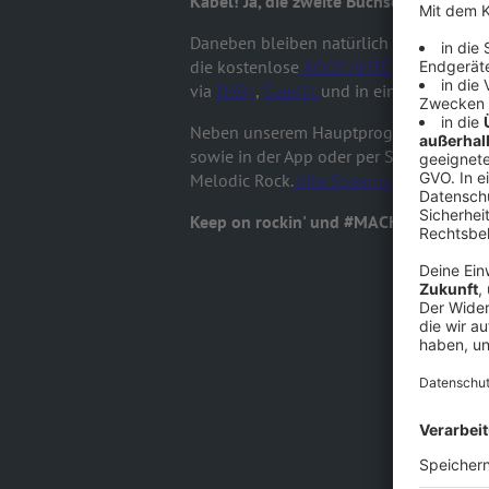
Kabel! Ja, die zweite Buchse beim Kabel
Daneben bleiben natürlich der weltweit
die kostenlose
ROCK ANTENNE-App
od
via
DAB+
,
Satellit
und in einigen Rock Ci
Neben unserem Hauptprogramm (jetzt au
sowie in der App oder per Smart Speaker
Melodic Rock.
Alle Streams im Überblick f
Keep on rockin' und #MACHMALLAUTE