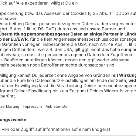
anschluss in der Wand ist nämlich fürs Radio. :-)
e Zugriff über
Smart Speaker
wie Alexa,
Webradio
und
er
Smart-TV-App
sowie die klassischen Empfangswege
ties zusätzlich über
UKW
, weiterhin bestehen.
ch neu über Kabel) findet ihr in unserem Webradio
 auch eine Vielzahl an Streams, von Heavy Metal bis
indet ihr hier.
R!
k