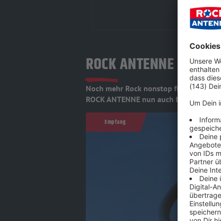
ROCK ANTENNE Bayern 
Noch mehr Rock nonstop für ganz Deut
ROCK ANTENNE nun auch bundesweit über
Empfang