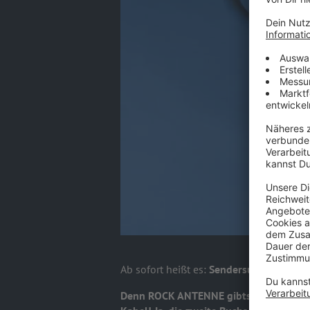
Ab sofort heißt es:
Sendersuchlauf sta
Denn ROCK ANTENNE gibts jetzt deutsc