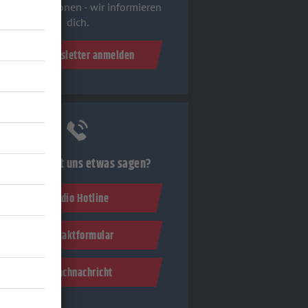
euesten Aktionen - wir informieren
dich.
Zum Newsletter anmelden
Du möchtest uns etwas sagen?
Studio Hotline
Kontaktformular
Sprachnachricht