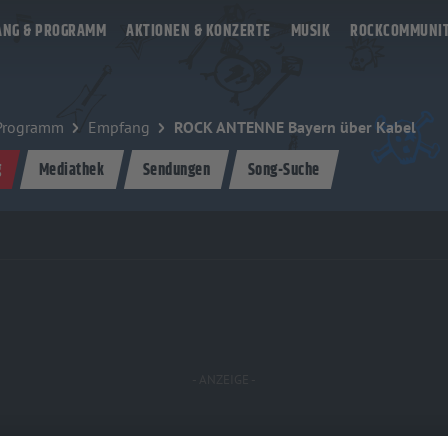
ANG & PROGRAMM
AKTIONEN & KONZERTE
MUSIK
ROCKCOMMUNI
Programm
Empfang
ROCK ANTENNE Bayern über Kabel
g
Mediathek
Sendungen
Song-Suche