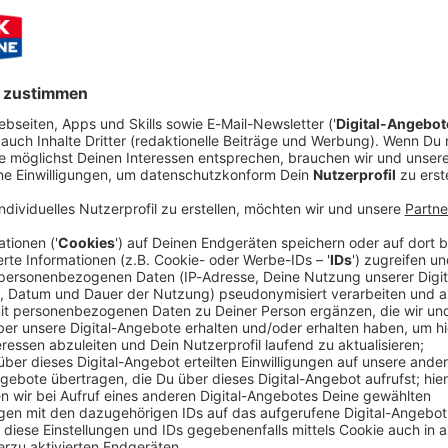
über Kabel – Der beste Rock nonsto
schland: Neben unserem bundesweiten DAB+- Start im vergange
 Kabel zu hören! Alle Infos seht ihr hier.