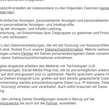
rten und mit ROCK ANTENNE abrocken!
hlandweit nicht nur über DAB+, sondern auch über