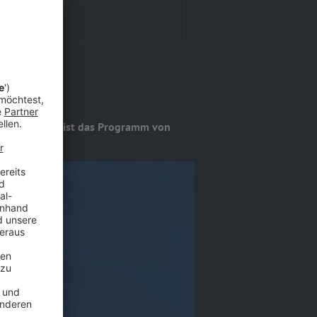
p!
nen Oktober ist das Programm von