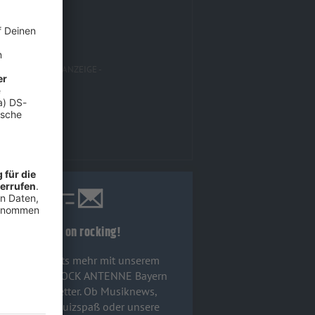
Keep on rocking!
Verpass' nichts mehr mit unserem
ostenlosen ROCK ANTENNE Bayern
Rock-Newsletter. Ob Musiknews,
Interviews, Quizspaß oder unsere