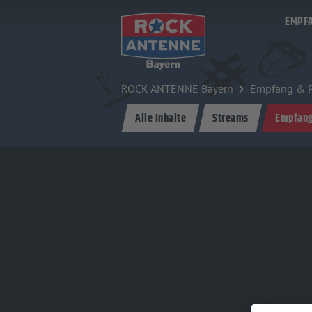
Zum Hauptinhalt springen
EMPF
ROCK ANTENNE Bayern
Empfang & 
Alle Inhalte
Streams
Empfan