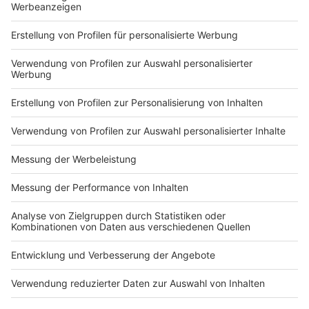
Studio Hotline
Kontaktformular
Sprachnachricht
Impressum
ROCK ANTENNE
Region wechseln
Nutzungsbedingungen