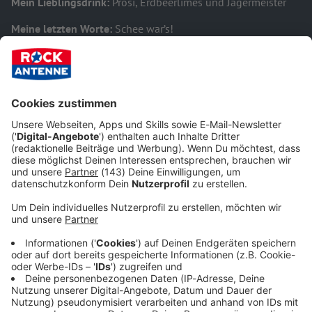
Mein Lieblingsdrink:
Prosi, Erdbeerlimes und Jägermeister
Meine letzten Worte:
Schee war’s!
Diese ROCK ANTENNE Bayern Streams höre
ich gerne:
Audiotitel - Hard Rock
Hard Rock
Die besten Hard Rock
Bands im Stream
Die besten Hard Rock
Bands im Stream
Gerade läuft:
Under the
influence
- Sven Gali
Audiotitel - Lagerfeuer Rock
Lagerfeuer Rock