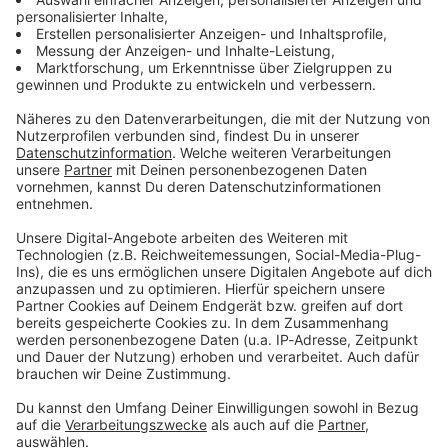
eigenes Verhalten des Nutzers im Straßenverkehr und nicht
unmittelbar und ausschließlich durch die Benutzung der
Falschfahrer-Funktion verursacht wurden.
ROCK ANTENNE haftet im Rahmen dieses Vertrags dem
Grunde nach für Schäden des Nutzers oder für Schäden
Dritter, die unmittelbar und ausschließlich auf die Benutzung
der Falschfahrer-Funktion zurückzuführen sind, wenn
4.3.1 ROCK ANTENNE oder ihre gesetzlichen Vertreter oder
Erfüllungsgehilfen die Schäden vorsätzlich oder grob
fahrlässig herbeigeführt haben;
4.3.2d die Schäden durch die Verletzung einer Pflicht durch
ROCK ANTENNE, die für die Erreichung des Vertragszwecks
von wesentlicher Bedeutung ist (Kardinalpflichten),
entstanden sind; bei fahrlässiger Verletzung einer
Kardinalspflicht haftet ROCK ANTENNE der Höhe nach
begrenzt auf den Ersatz des vorhersehbar typischerweise
eintretenden Schadens;
4.3.3 es um Schäden aus der Verletzung des Lebens, des