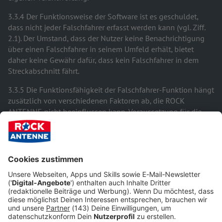
3.3.4 Der Funktionsweise der Software ist es geschuldet,
dass nicht jeder Falschfahrer erfasst werden kann (vgl. Ziff.
2.1). Der Umstand, dass der Nutzer keine Benachrichtigung
über einen Falschfahrer in seinem Umfeld erhält, bietet
daher keine Gewähr dafür, dass kein Falschfahrer in dem
Streckabschnitt fährt.
3.3.5 Die Funktionsfähigkeit der Falschfahrer-Funktion hängt
zusätzlich von verschiedenen Faktoren ab, die ROCK
ANTENNE nicht beeinflussen kann. Voraussetzung für die
Verwendung einer entsprechenden Benachrichtigung i.S.v.
Ziff. 2.2 ist insbesondere, dass
der Nutzer sein Mobiltelefon in Betrieb hat;
der Nutzer die ROCK ANTENNE-App und/oder die
Falschfahrer-Funktion vor Fahrtbeginn neu gestartet
hat;
in dem jeweiligen Gebiet und zu dem jeweiligen
Zeitpunkt eine hinreichende Netzabdeckung besteht;
dem Nutzer ausreichend Datenvolumen für die