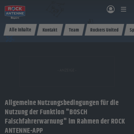
Zum Hauptinhalt springen
Alle Inhalte
Kontakt
Team
Rockers United
Sp
NG & PROGRAMM
AKTIONEN & KONZERTE
MUSIK
ROCKCOMMUNITY
SHOPPEN
Allgemeine Nutzungsbedingungen für die
Nutzung der Funktion "BOSCH
Falschfahrerwarnung" im Rahmen der ROCK
ANTENNE-APP