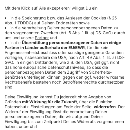
Körpers oder der Gesundheit geht, welche auf einer
fahrlässigen Pflichtverletzung von ROCK ANTENNE oder
eines ihrer gesetzlichen Vertreter oder Erfüllungsgehilfen
beruhen;
4.3.4 wenn die Schadensersatzansprüche aus dem
Produkthaftungsgesetz resultieren.
4.4 In anderen als den genannten Fällen ist die Haftung von
ROCK ANTENNE - unabhängig vom Rechtsgrund -
ausgeschlossen.
5. HAFTUNG VON BOSCH
Bosch haftet nicht für die vom Nutzer verursachten Verstöße
gegen die Straßenverkehrsordnung oder das
Strafgesetzbuch. Dies gilt auch für die infolge dieser
Verstöße verhängte Bußgelder und Geldstrafen.
6. SCHLUSSBESTIMMUNGEN
6.1 Das Vertragsverhältnis unterliegt dem Recht der