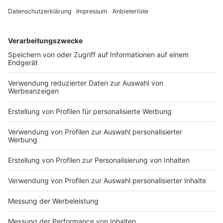
Bundesrepublik Deutschland unter Ausschluss des UN-
Kaufrechts und des deutschen Internationalen Privatrechts.
6.2 Sollten einzelne Vertragsbestimmungen ganz oder
teilweise unwirksam sein oder werden, so bleibt der Vertrag
im Übrigen wirksam. Das gleiche gilt, soweit sich in diesem
Vertrag eine Lücke herausstellen sollte. Die Vertragsparteien
werden sich bemühen, die ganz oder teilweise
rechtsunwirksame Bestimmung durch eine angemessene
Regelung zu ersetzen, die - soweit rechtlich möglich - dem
am nächsten kommt, was die Vertragsparteien gewollt
haben würden, sofern sie die Unwirksamkeit bedacht hätten.
Gleiches gilt für die nachträgliche Entdeckung einer
Vertragslücke.
[Stand: Januar 2018]