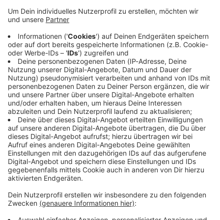
Nutzung der Falschfahrer-Funktion zur Verfügung
steht;
grundsätzlich eine ausreichende Anzahl an Personen
die Falschfahrer-Funktion nutzt;
der Falschfahrer Nutzer der Falschfahrer-Funktion ist
oder anderweitig von der Falsch-fahrer-Funktion
erfassbare GPS-Daten aussendet.
3.3.6 Die Nutzung der Falschfahrer-Funktion ist räumlich auf
das Gebiet der Bundesrepublik Deutschland beschränkt
4. HAFTUNG VON ROCK ANTENNE
4.1 ROCK ANTENNEhaftet nicht für Schäden aus vom Nutzer
begangenen Verstößen gegen die Straßenverkehrsordnung
oder das Strafgesetzbuch. Dies gilt auch für infolge dieser
Verstöße verhängte Bußgelder und Geldstrafen.
4.2 ROCK ANTENNE haftet nicht für die im Zusammenhang
mit der Benutzung der Falschfahrer-Funktion entstandene
Schäden des Nutzers oder für Schäden Dritter, die durch ein