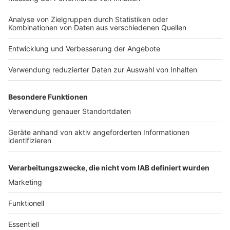
Impressum
ROCK ANTENNE
Region wechseln
Nutzungsbedingungen
Newsletter
Jobs
Kontakt
Presse
Studio-Hotline
Archiv
Werbung
Teilnahmebedingungen
Geschäftsbedingungen
ANTENNE BAYERN GROUP
Datenschutzerklärung