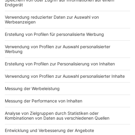
ihr
hier unter "Empfang"
.
Wir sagen schon jetzt VIEL SPASS, DANKE FÜRS
MITMACHEN und KEEP ON ROCKIN'!
Mehr Neues auf ROCK ANTENNE Bayern
Impressum
ROCK ANTENNE