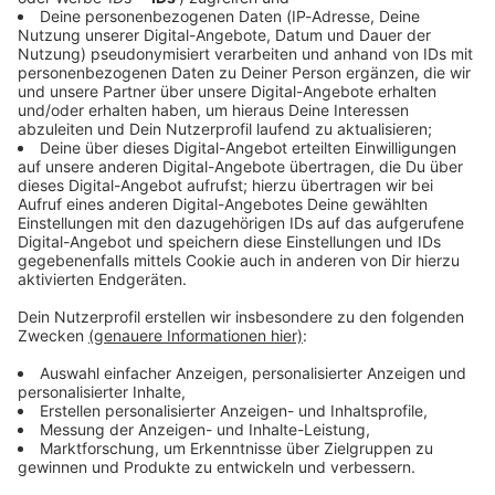
Abspielen
Songs automatisch abspielen
Titel überspringen
Die aktuelle Top 10 zum Nachlesen
Eure aktuellen ROCK ANTENNE Bayern
Top 10 der Woche
könnt ihr immer an dieser Stelle nachlesen.
Natürlich NACH
der Ausstrahlung am Sonntag, - wir wollen ja niemandem