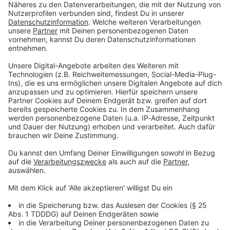
den Spaß verderben. ;-) Das heißt: Die neuen Platzierungen
gibt es immer sonntags ab 18.00 Uhr hier. Radio an und viel
Spaß!
P.S.: Die neuesten und heißesten nationalen und
internationalen Bands hört ihr rund um die Uhr im
kostenlosen
ROCK ANTENNE Bayern Young & Home Stars
Stream
, unserem Newcomer Radio. Hört mal rein!
EURE TOP 10 DER WOCHE
01.
Kissin' Dynamite -
"Glory Days"
02.
The Pretty Reckless -
"About You"
03.
Takida -
"Everythings Wasted"
04.
Nevertel -
"Otherside"
05.
The Warning -
"Ego"
06.
Sinner -
"Leave It All Behind"
07.
Moon Shot -
"False Heroes"
08.
Nothing But Thieves -
"Evolution"
09.
Nickelback -
"Rattle The Cage"