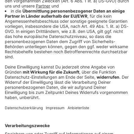
10.
Papa Roach feat. Humankind -
"See U In Hell"
So gehts
Die Top 10 der Woche ermitteln wir mit unserem Songvoting.
Die Teilnahme an der
Musikumfrage ist freiwillig und
kostenlos
, um jedoch Betrug vorzubeugen und ein
authentisches Ergebnis zu gewährleisten, ist ein Log In
erforderlich. Alle Infos zu Registrierung und Datenschutz
findet ihr unter
Datenschutz
.
Kostenlos & einfach bei ROCK ANTENNE Bayern
registrieren
(alle Infos zum ROCK ANTENNE Bayern
Account findet ihr
hier in unseren FAQ
).
Songs Probe hören und bewerten.
Die Teilnahme ist (jedes Mal)
freiwillig
- wenn ihr mal
keine Zeit habt, lasst ihr das Top 10 Voting der Woche
einfach aus.
Die Top 10 der Woche hört ihr
immer sonntags ab 17
Uhr.
Wie ihr ROCK ANTENNE Bayern hören könnt, seht