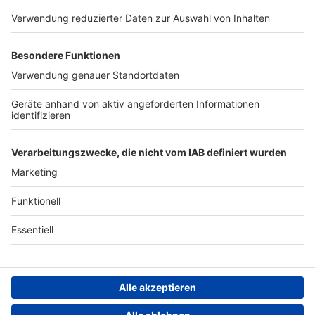
Region wechseln
Nutzungsbedingungen
Newsletter
Jobs
Kontakt
Presse
Studio-Hotline
Archiv
Werbung
Teilnahmebedingungen
Geschäftsbedingungen
ANTENNE BAYERN GROUP
Datenschutzerklärung
Cookie- und Drittanbieter-
einstellungen
Persönliche Datenkontrolle