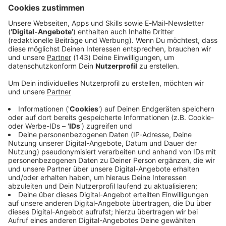
30 Sekunden werden angespielt
- dann ist die
Community am Zug: Anrufen auf 08000 80 4000, wenn
ihr mehr wollt!
Wenn die Community für eure Band anruft, ab auf die
Radiobühne mit dem
Song in voller Länge!
Audiotitel - ROCK ANTENNE Bayern
ROCK ANTENNE Bayern
Der beste Rock nonstop!
Der beste Rock nonstop!
Gerade läuft:
Safe And
Sound
- Shinedown
Radio-App für iOS (Apple)
Ø 4.8
12620 Bewertungen