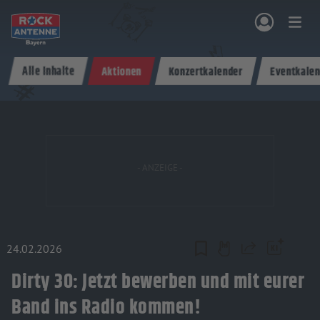
Zum Hauptinhalt springen
Alle Inhalte
Aktionen
Konzertkalender
Eventkalen
NG & PROGRAMM
AKTIONEN & KONZERTE
MUSIK
ROCKCOMMUNITY
SHOPPEN
24.02.2026
Teilen
Dirty 30: Jetzt bewerben und mit eurer
Band ins Radio kommen!