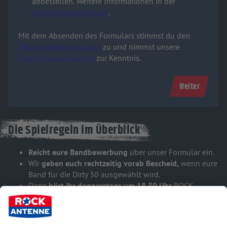
abbestellen. Weitere Informationen in der
Datenschutzerklärung
.
Mit dem Absenden des Formulars stimmst du den
Teilnahmebedingungen
zu und nimmst unsere
Datenschutzerklärung
zur Kenntnis.
Weiter
Die Spielregeln im Überblick
Reicht eure Bandbewerbung
über unser Formular ein.
Wir
geben euch rechtzeitig vorab Bescheid,
wenn eure
Band für die Dirty 30 ausgewählt wird.
Dann
hört ihr donnerstags um 18.30 Uhr
ROCK
ANTENNE Bayern.
Sagt natürlich auch euren Freunden, Familie, Nachbarn
Bescheid!