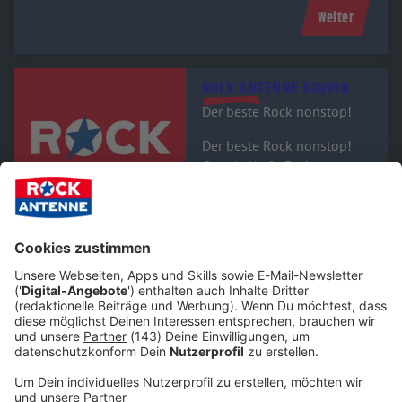
Weiter
Audiotitel - ROCK ANTENNE Bayern
ROCK ANTENNE Bayern
Der beste Rock nonstop!
Der beste Rock nonstop!
Gerade läuft:
Barbara ann
-
Beach Boys